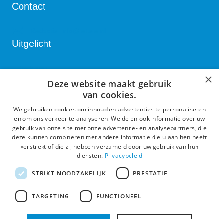
Contact
Redactie:
info@lettele.nl
Uitgelicht
Bedrijven
×
Deze website maakt gebruik
Verenigingen
van cookies.
Kulturhus
We gebruiken cookies om inhoud en advertenties te personaliseren
Algemeen
en om ons verkeer te analyseren. We delen ook informatie over uw
gebruik van onze site met onze advertentie- en analysepartners, die
deze kunnen combineren met andere informatie die u aan hen heeft
Proclaimer en Privacy
verstrekt of die zij hebben verzameld door uw gebruik van hun
diensten.
Privacybeleid
XML-Sitemap
Actueel
STRIKT NOODZAKELIJK
PRESTATIE
TARGETING
FUNCTIONEEL
Nieuws
Agenda