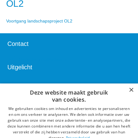
OL2
Voortgang landschapsproject OL2
Contact
Redactie:
info@lettele.nl
Uitgelicht
Bedrijven
×
Deze website maakt gebruik
Verenigingen
van cookies.
Kulturhus
We gebruiken cookies om inhoud en advertenties te personaliseren
Algemeen
en om ons verkeer te analyseren. We delen ook informatie over uw
gebruik van onze site met onze advertentie- en analysepartners, die
deze kunnen combineren met andere informatie die u aan hen heeft
Proclaimer en Privacy
verstrekt of die zij hebben verzameld door uw gebruik van hun
diensten.
Privacybeleid