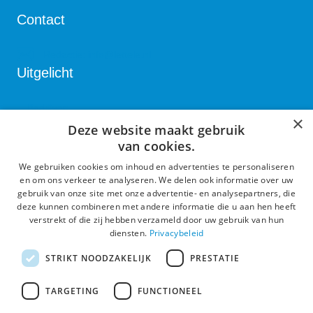
Contact
Redactie:
info@lettele.nl
Uitgelicht
Bedrijven
×
Deze website maakt gebruik
Verenigingen
van cookies.
Kulturhus
We gebruiken cookies om inhoud en advertenties te personaliseren
Algemeen
en om ons verkeer te analyseren. We delen ook informatie over uw
gebruik van onze site met onze advertentie- en analysepartners, die
deze kunnen combineren met andere informatie die u aan hen heeft
Proclaimer en Privacy
verstrekt of die zij hebben verzameld door uw gebruik van hun
diensten.
Privacybeleid
XML-Sitemap
Actueel
STRIKT NOODZAKELIJK
PRESTATIE
TARGETING
FUNCTIONEEL
Nieuws