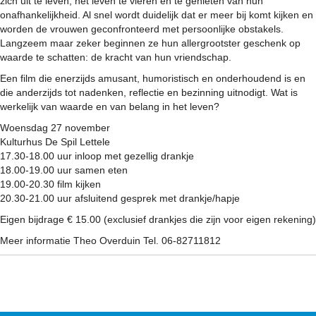
zich uit te leven, het leven te vieren en te genieten van hun
onafhankelijkheid. Al snel wordt duidelijk dat er meer bij komt kijken en
worden de vrouwen geconfronteerd met persoonlijke obstakels.
Langzeem maar zeker beginnen ze hun allergrootster geschenk op
waarde te schatten: de kracht van hun vriendschap.
Een film die enerzijds amusant, humoristisch en onderhoudend is en
die anderzijds tot nadenken, reflectie en bezinning uitnodigt. Wat is
werkelijk van waarde en van belang in het leven?
Woensdag 27 november
Kulturhus De Spil Lettele
17.30-18.00 uur inloop met gezellig drankje
18.00-19.00 uur samen eten
19.00-20.30 film kijken
20.30-21.00 uur afsluitend gesprek met drankje/hapje
Eigen bijdrage € 15.00 (exclusief drankjes die zijn voor eigen rekening)
Meer informatie Theo Overduin Tel. 06-82711812